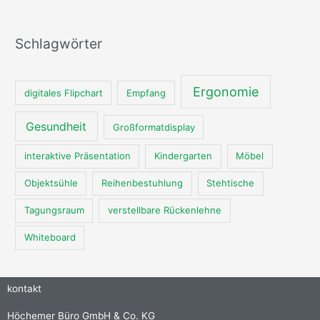
Schlagwörter
Ergonomie
digitales Flipchart
Empfang
Gesundheit
Großformatdisplay
interaktive Präsentation
Kindergarten
Möbel
Objektsühle
Reihenbestuhlung
Stehtische
Tagungsraum
verstellbare Rückenlehne
Whiteboard
kontakt
Höchemer Büro GmbH & Co. KG