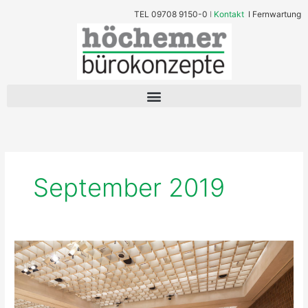
Zum
TEL
09708 9150-0
I
Kontakt
I
Fernwartung
Inhalt
springen
September 2019
Objektbestuhlung
für
kleine
bis
große