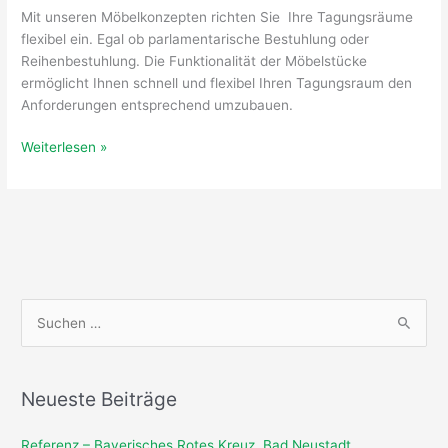
Mit unseren Möbelkonzepten richten Sie Ihre Tagungsräume
flexibel ein. Egal ob parlamentarische Bestuhlung oder
Reihenbestuhlung. Die Funktionalität der Möbelstücke
ermöglicht Ihnen schnell und flexibel Ihren Tagungsraum den
Anforderungen entsprechend umzubauen.
Weiterlesen »
S
u
c
Neueste Beiträge
h
e
Referenz – Bayerisches Rotes Kreuz, Bad Neustadt