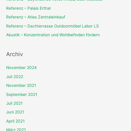
n
Referenz – Palais Erthal
n
Referenz – Atlas Zentraleinkauf
a
Referenz – Dachterrasse Outdoormöbel Labor LS
c
Akustik – Konzentration und Wohlbefinden fördern
h
:
Archiv
November 2024
Juli 2022
November 2021
September 2021
Juli 2021
Juni 2021
April 2021
März 2021