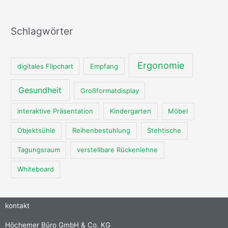
Schlagwörter
Ergonomie
digitales Flipchart
Empfang
Gesundheit
Großformatdisplay
interaktive Präsentation
Kindergarten
Möbel
Objektsühle
Reihenbestuhlung
Stehtische
Tagungsraum
verstellbare Rückenlehne
Whiteboard
kontakt
Höchemer Büro GmbH & Co. KG