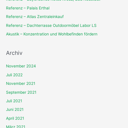
n
Referenz – Palais Erthal
n
Referenz – Atlas Zentraleinkauf
a
Referenz – Dachterrasse Outdoormöbel Labor LS
c
Akustik – Konzentration und Wohlbefinden fördern
h
:
Archiv
November 2024
Juli 2022
November 2021
September 2021
Juli 2021
Juni 2021
April 2021
März 2021