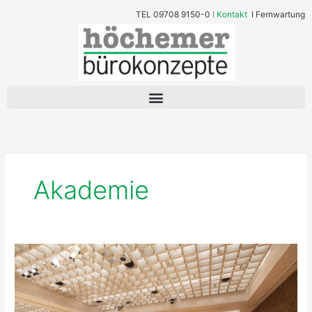
Zum
TEL
09708 9150-0
I
Kontakt
I
Fernwartung
Inhalt
springen
Akademie
Objektbestuhlung
für
kleine
bis
große