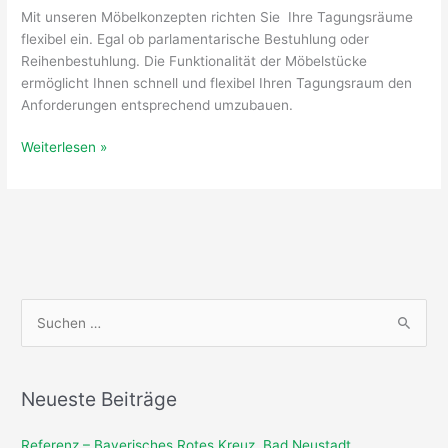
Mit unseren Möbelkonzepten richten Sie Ihre Tagungsräume
flexibel ein. Egal ob parlamentarische Bestuhlung oder
Reihenbestuhlung. Die Funktionalität der Möbelstücke
ermöglicht Ihnen schnell und flexibel Ihren Tagungsraum den
Anforderungen entsprechend umzubauen.
Weiterlesen »
S
u
c
Neueste Beiträge
h
e
Referenz – Bayerisches Rotes Kreuz, Bad Neustadt