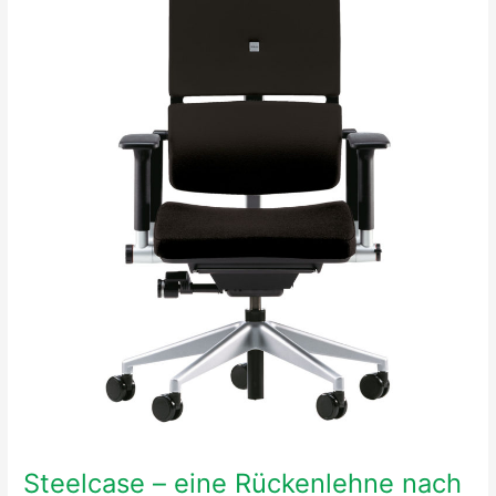
eine
Rückenlehne
nach
Maß
Steelcase – eine Rückenlehne nach