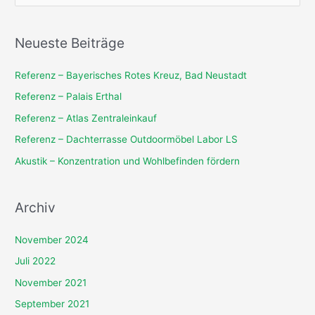
u
c
Neueste Beiträge
h
e
Referenz – Bayerisches Rotes Kreuz, Bad Neustadt
n
Referenz – Palais Erthal
n
Referenz – Atlas Zentraleinkauf
a
Referenz – Dachterrasse Outdoormöbel Labor LS
c
Akustik – Konzentration und Wohlbefinden fördern
h
:
Archiv
November 2024
Juli 2022
November 2021
September 2021