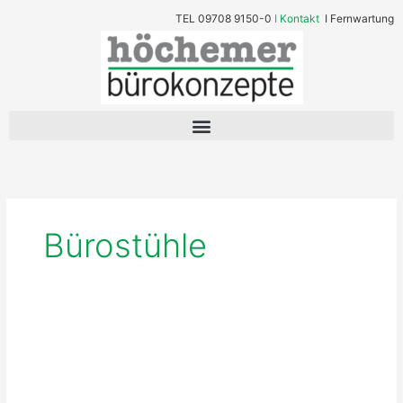
Zum
TEL
09708 9150-0
I
Kontakt
I
Fernwartung
Inhalt
springen
Bürostühle
Swopper
macht
glücklich
–
Seine