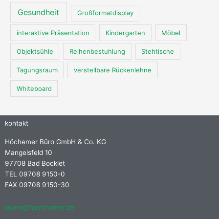
Gesundheit
Großformatdisplay
interaktive Präsentation
Kindergarten
Möbel
Objektsühle
Reihenbestuhlung
Stehtische
Tagungsraum
verstellbare Rückenlehne
Whiteboard
kontakt
Höchemer Büro GmbH & Co. KG
Mangelsfeld 10
97708 Bad Bocklet
TEL 09708 9150-0
FAX 09708 9150-30
buero@hoechemer.de