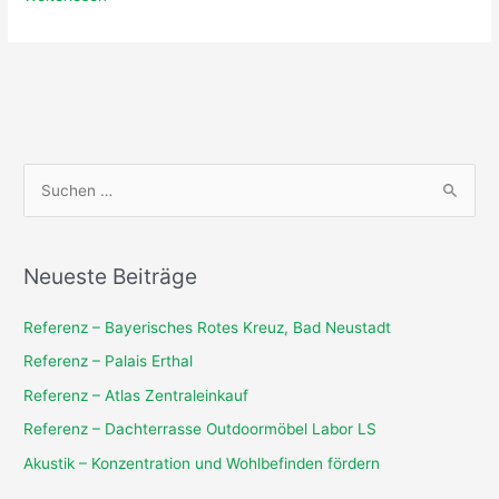
S
u
c
Neueste Beiträge
h
e
Referenz – Bayerisches Rotes Kreuz, Bad Neustadt
n
Referenz – Palais Erthal
n
Referenz – Atlas Zentraleinkauf
a
Referenz – Dachterrasse Outdoormöbel Labor LS
c
Akustik – Konzentration und Wohlbefinden fördern
h
: