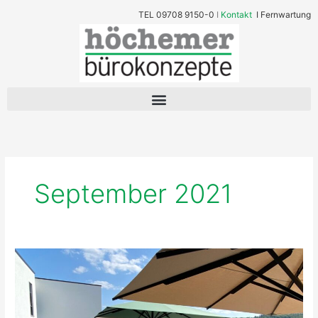
Zum
TEL
09708 9150-0
I
Kontakt
I
Fernwartung
Inhalt
springen
September 2021
Referenz
–
Dachterrasse
Outdoormöbel
Labor