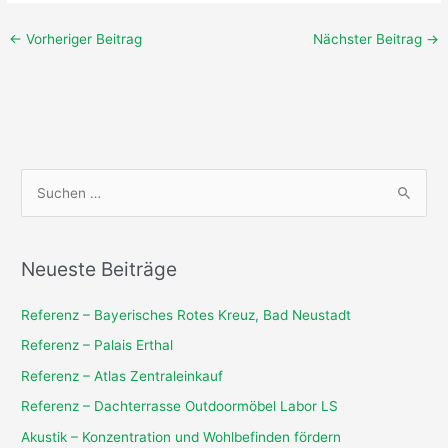
←
Vorheriger Beitrag
Nächster Beitrag
→
S
u
c
Neueste Beiträge
h
e
Referenz – Bayerisches Rotes Kreuz, Bad Neustadt
n
Referenz – Palais Erthal
n
Referenz – Atlas Zentraleinkauf
a
Referenz – Dachterrasse Outdoormöbel Labor LS
c
Akustik – Konzentration und Wohlbefinden fördern
h