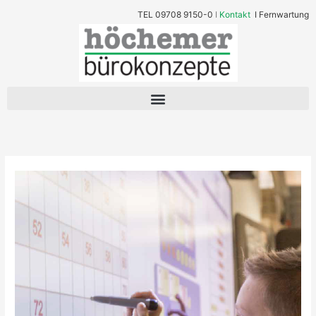
Zum
TEL
09708 9150-0
I
Kontakt
I
Fernwartung
Inhalt
springen