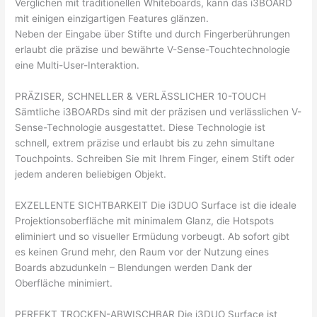
Verglichen mit traditionellen Whiteboards, kann das i3BOARD
mit einigen einzigartigen Features glänzen.
Neben der Eingabe über Stifte und durch Fingerberührungen
erlaubt die präzise und bewährte V-Sense-Touchtechnologie
eine Multi-User-Interaktion.
PRÄZISER, SCHNELLER & VERLÄSSLICHER 10-TOUCH
Sämtliche i3BOARDs sind mit der präzisen und verlässlichen V-
Sense-Technologie ausgestattet. Diese Technologie ist
schnell, extrem präzise und erlaubt bis zu zehn simultane
Touchpoints. Schreiben Sie mit Ihrem Finger, einem Stift oder
jedem anderen beliebigen Objekt.
EXZELLENTE SICHTBARKEIT Die i3DUO Surface ist die ideale
Projektionsoberfläche mit minimalem Glanz, die Hotspots
eliminiert und so visueller Ermüdung vorbeugt. Ab sofort gibt
es keinen Grund mehr, den Raum vor der Nutzung eines
Boards abzudunkeln – Blendungen werden Dank der
Oberfläche minimiert.
PERFEKT TROCKEN-ABWISCHBAR Die i3DUO Surface ist