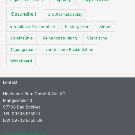
Gesundheit
Großformatdisplay
interaktive Präsentation
Kindergarten
Möbel
Objektsühle
Reihenbestuhlung
Stehtische
Tagungsraum
verstellbare Rückenlehne
Whiteboard
kontakt
Höchemer Büro GmbH & Co. KG
Mangelsfeld 10
97708 Bad Bocklet
TEL 09708 9150-0
FAX 09708 9150-30
buero@hoechemer.de